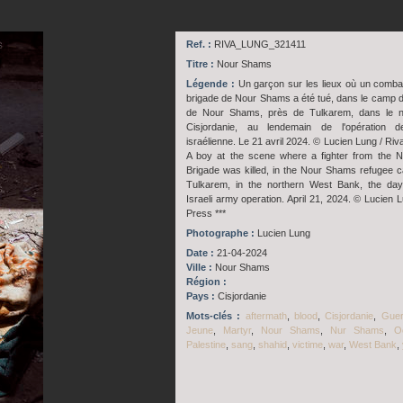
Ref. :
RIVA_LUNG_321411
Titre :
Nour Shams
Légende :
Un garçon sur les lieux où un combat
brigade de Nour Shams a été tué, dans le camp d
de Nour Shams, près de Tulkarem, dans le n
Cisjordanie, au lendemain de l'opération d
israélienne. Le 21 avril 2024. © Lucien Lung / Riv
A boy at the scene where a fighter from the 
Brigade was killed, in the Nour Shams refugee 
Tulkarem, in the northern West Bank, the day
Israeli army operation. April 21, 2024. © Lucien 
Press ***
Photographe :
Lucien Lung
Date :
21-04-2024
Ville :
Nour Shams
Région :
Pays :
Cisjordanie
Mots-clés :
aftermath
,
blood
,
Cisjordanie
,
Guer
Jeune
,
Martyr
,
Nour Shams
,
Nur Shams
,
O
Palestine
,
sang
,
shahid
,
victime
,
war
,
West Bank
,