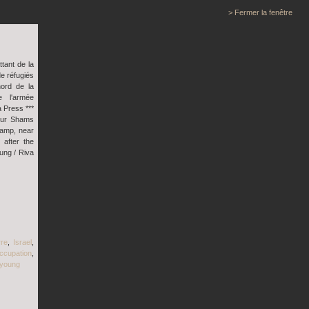
> Fermer la fenêtre
tant de la
e réfugiés
ord de la
e l'armée
a Press ***
Nur Shams
camp, near
 after the
Lung / Riva
re
,
Israel
,
ccupation
,
young