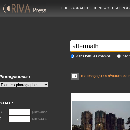
PHOTOGRAPHES
NEWS
A PROP
dans tous les champs
par 
108
image(s) en résultats de 
Photographes :
Dates :
de
jj/mm/aaaa
à
jj/mm/aaaa