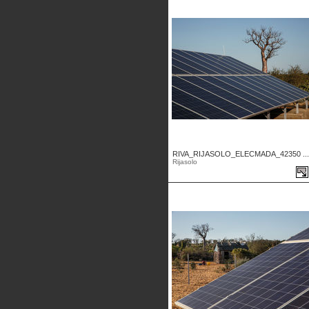
RIVA_RIJASOLO_ELECMADA_42350 ...
Rijasolo