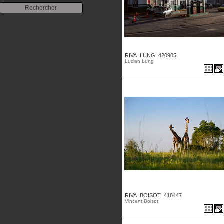
RIVA_LUNG_420905
Lucien Lung
RIVA_BOISOT_418447
Vincent Boisot