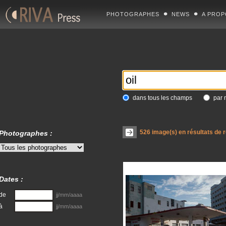
PHOTOGRAPHES
NEWS
A PROP
dans tous les champs
par 
526
image(s) en résultats de 
Photographes :
Dates :
de
jj/mm/aaaa
à
jj/mm/aaaa