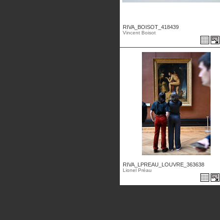
RIVA_BOISOT_418439
Vincent Boisot
RIVA_LPREAU_LOUVRE_363638
Lionel Préau