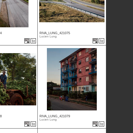
4
RIVA_LUNG_421075
Lucien Lung
8
RIVA_LUNG_421079
Lucien Lung