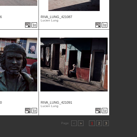
6
RIVA_LUNG_421087
Lucien Lung
0
RIVA_LUNG_421091
Lucien Lung
Page
<
>
1
2
3