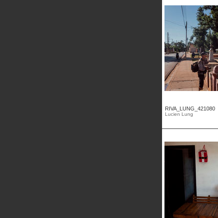
RIVA_LUNG_421080
Lucien Lung