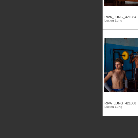
RIVA_LUNG_421084
Lucien Lung
RIVA_LUNG_421088
Lucien Lung