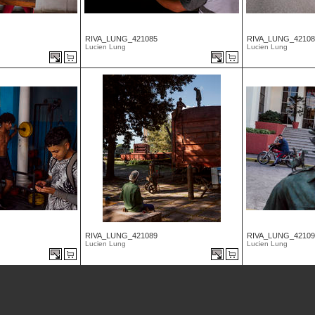
RIVA_LUNG_421085
RIVA_LUNG_42108
Lucien Lung
Lucien Lung
RIVA_LUNG_421089
RIVA_LUNG_42109
Lucien Lung
Lucien Lung