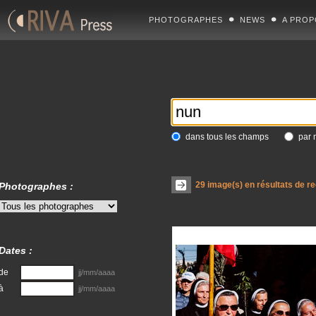
PHOTOGRAPHES
NEWS
A PROP
dans tous les champs
par 
29
image(s) en résultats de r
Photographes :
Dates :
de
jj/mm/aaaa
à
jj/mm/aaaa