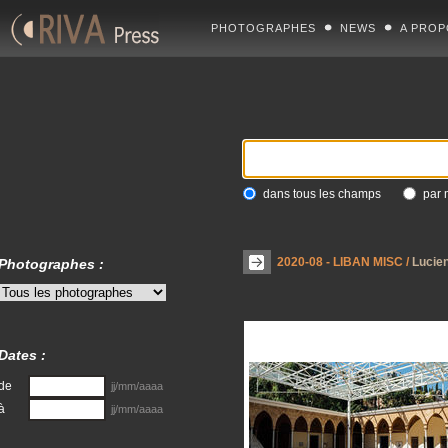
PHOTOGRAPHES
NEWS
A PROP
dans tous les champs
par 
2020-08 - LIBAN MISC
/
Lucie
Photographes :
Dates :
de
jj/mm/aaaa
à
jj/mm/aaaa