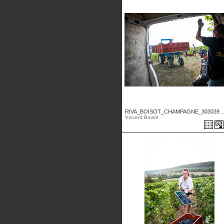
RIVA_BOISOT_CHAMPAGNE_303039 ..
Vincent Boisot