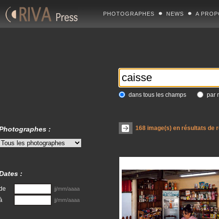
PHOTOGRAPHES
NEWS
A PROP
dans tous les champs
par 
168
image(s) en résultats de 
Photographes :
Dates :
de
jj/mm/aaaa
à
jj/mm/aaaa