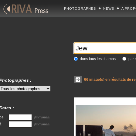
PHOTOGRAPHES
NEWS
A PROP
dans tous les champs
par 
66
image(s) en résultats de r
Photographes :
Dates :
de
jj/mm/aaaa
à
jj/mm/aaaa