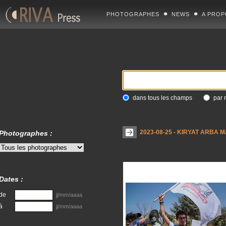
PHOTOGRAPHES
NEWS
A PROP
dans tous les champs
par 
2023-08-25 - KIRYAT ARBA
Photographes :
Dates :
de
jj/mm/aaaa
à
jj/mm/aaaa