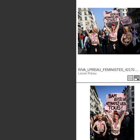
RIVA_LPREAU_FEMINISTES_42170 ...
Lionel Préau