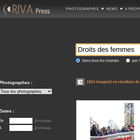
PHOTOGRAPHES
NEWS
A PROP
dans tous les champs
par 
1852
image(s) en résultats de
Photographes :
Dates :
de
jj/mm/aaaa
à
jj/mm/aaaa