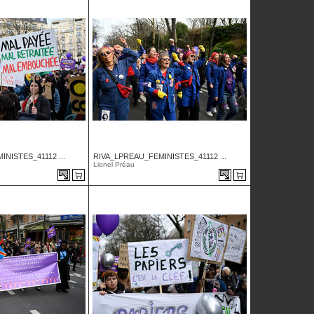
NISTES_41112 ...
RIVA_LPREAU_FEMINISTES_41112 ...
Lionel Préau