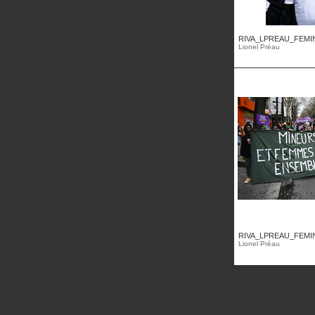
RIVA_LPREAU_FEMINI
Lionel Préau
RIVA_LPREAU_FEMINI
Lionel Préau