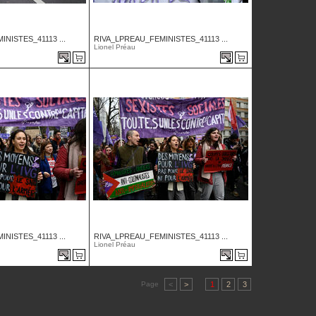
NISTES_41113 ...
RIVA_LPREAU_FEMINISTES_41113 ...
Lionel Préau
NISTES_41113 ...
RIVA_LPREAU_FEMINISTES_41113 ...
Lionel Préau
Page
<
>
1
2
3