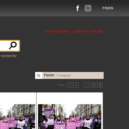
FR
|
EN
se connecter
|
créer un compte
a recherche
Panier
-
0
image(s)
Page
<
>
1
2
3