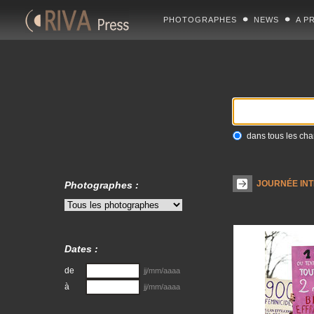
PHOTOGRAPHES
NEWS
A P
dans tous les ch
JOURNÉE INT
Photographes :
Dates :
de
jj/mm/aaaa
à
jj/mm/aaaa