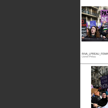
RIVA_LPREAU_FEMINI
Lionel Préau