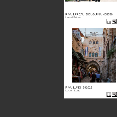
RIVA_LPREAU_DOUGUINA_408656
Lionel Préau
RIVA_LUNG_391023
Lucien Lung