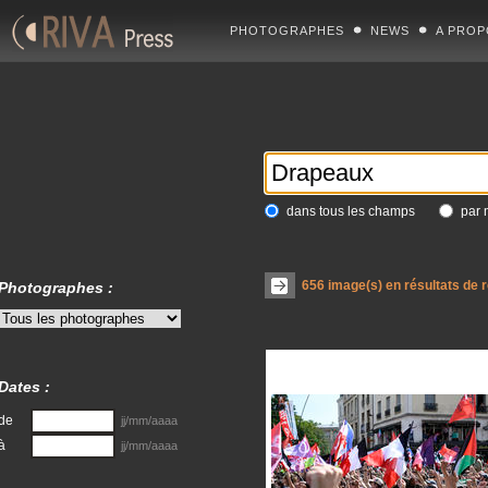
PHOTOGRAPHES
NEWS
A PROP
dans tous les champs
par 
656
image(s) en résultats de 
Photographes :
Dates :
de
jj/mm/aaaa
à
jj/mm/aaaa