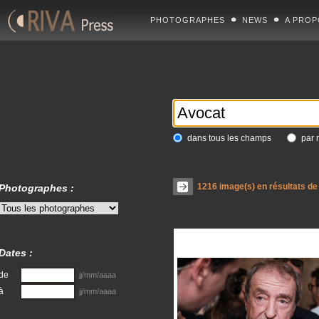
PHOTOGRAPHES
NEWS
A PROP
dans tous les champs
par 
1216
image(s) en résultats de
Photographes :
Dates :
de
jj/mm/aaaa
à
jj/mm/aaaa