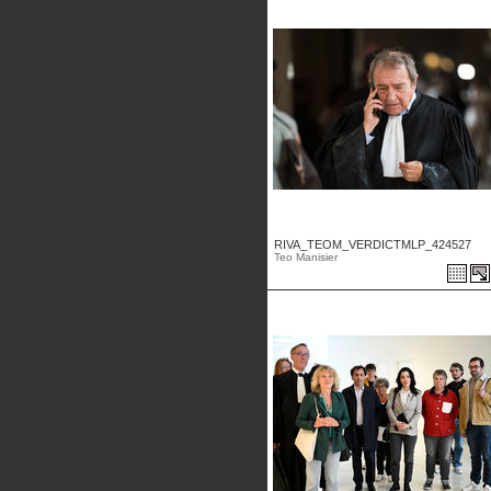
RIVA_TEOM_VERDICTMLP_424527
Teo Manisier