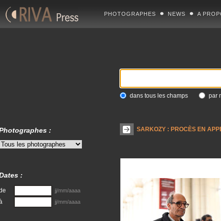
PHOTOGRAPHES
NEWS
A PROP
dans tous les champs
par 
SARKOZY : PROCÈS EN APP
Photographes :
Dates :
de
jj/mm/aaaa
à
jj/mm/aaaa