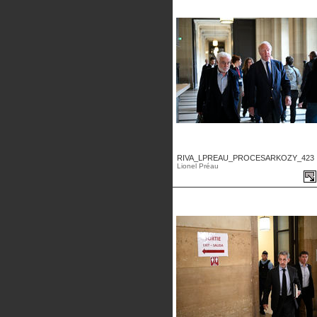
RIVA_LPREAU_PROCESARKOZY_423 .
Lionel Préau