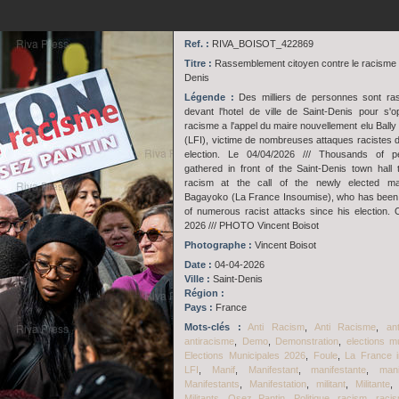
Ref. :
RIVA_BOISOT_422869
Titre :
Rassemblement citoyen contre le racisme 
Denis
Légende :
Des milliers de personnes sont ra
devant l'hotel de ville de Saint-Denis pour s'
racisme a l'appel du maire nouvellement elu Ball
(LFI), victime de nombreuses attaques racistes 
election. Le 04/04/2026 /// Thousands of p
gathered in front of the Saint-Denis town hall
racism at the call of the newly elected ma
Bagayoko (La France Insoumise), who has been 
of numerous racist attacks since his election. O
2026 /// PHOTO Vincent Boisot
Photographe :
Vincent Boisot
Date :
04-04-2026
Ville :
Saint-Denis
Région :
Pays :
France
Mots-clés :
Anti Racism
,
Anti Racisme
,
an
antiracisme
,
Demo
,
Demonstration
,
elections m
Elections Municipales 2026
,
Foule
,
La France 
LFI
,
Manif
,
Manifestant
,
manifestante
,
mani
Manifestants
,
Manifestation
,
militant
,
Militante
Militants
,
Osez Pantin
,
Politique
,
racism
,
raci