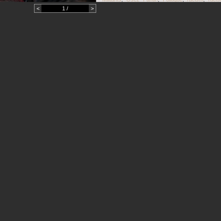
rassemblement
,
Seine saint Denis
,
seine-saint-de
<
1 /
>