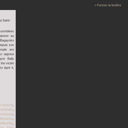
> Fermer la fenêtre
a Saint-
ssemblees
opposer au
y Bagayoko
depuis son
eople are
 to oppose
yor Bally
the victim
n April 4,
ti-racisme
,
unicipales
,
insoumise
,
festantes
,
,
Militantes
,
sme
,
Rally
,