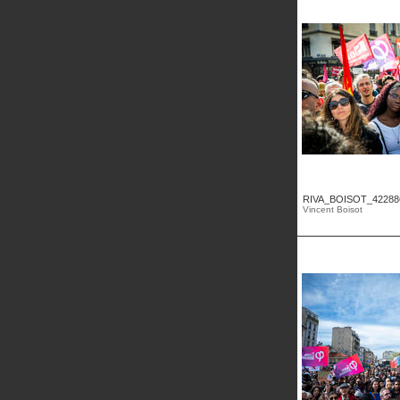
RIVA_BOISOT_42288
Vincent Boisot