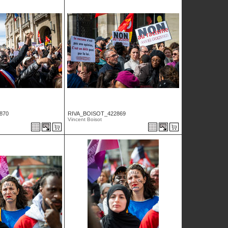
870
RIVA_BOISOT_422869
Vincent Boisot