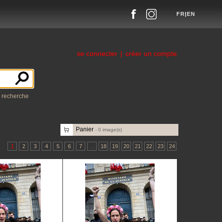
FR
|
EN
se connecter
|
créer un compte
a recherche
Panier
-
0
image(s)
1
2
3
4
5
6
7
...
18
19
20
21
22
23
24