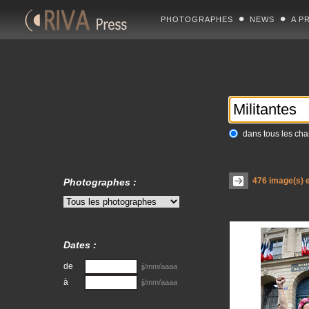
PHOTOGRAPHES
NEWS
A P
dans tous les ch
476
image(s) e
Photographes :
Dates :
de
jj/mm/aaaa
à
jj/mm/aaaa