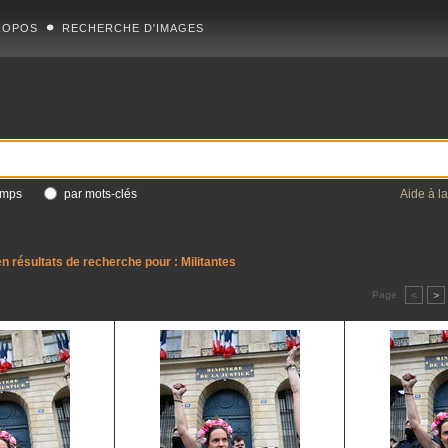
ROPOS
RECHERCHE D'IMAGES
amps
par mots-clés
Aide à l
n résultats de recherche pour :
Militantes
Page
<
>