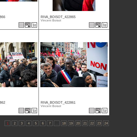
866
RIVA_BOISOT_422865
Vincent Boisot
862
RIVA_BOISOT_422861
Vincent Boisot
1
2
3
4
5
6
7
...
18
19
20
21
22
23
24