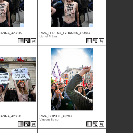
HANNA_423815
RIVA_LPREAU_LYHANNA_423814
Lionel Préau
HANNA_423811
RIVA_BOISOT_422890
Vincent Boisot