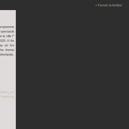
> Fermer la fenêtre
uropeenne
 spectacle
la ville !"
025 /// As
day on Ice
 the theme
etherlands.
aters
,
ice
Patineuse
,