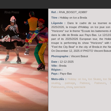
Ref. :
RIVA_BOISOT_419887
Titre :
Holiday on Ice a Breda
Légende :
Dans le cadre de sa tournee e
2025/2026, la troupe d'Holiday on Ice joue son
"Horizons" sur le theme "Ecoute les battements de 
dans la ville de Breda aux Pays-Bas. Le 12/12/2
part of its 2025/2026 European tour, the Holi
troupe is performing its show "Horizons" with
"Feel the City Beat" in the city of Breda in the N
On December 12, 2025 /// PHOTO Vincent Boisot
Photographe :
Vincent Boisot
Date :
12-12-2025
Ville :
Breda
Région :
Pays :
Pays-Bas
Mots-clés :
Holiday on Ice
,
Ice Skater
,
Ice Sk
skating
,
patinage
,
Patineur
,
Patineurs
,
Patineuses
,
show
,
spectacle