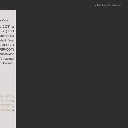
> Fermer la fenêtre
a Paris
la CGT) et
-CGT) sont
 contre les
ant l'ete.
al of CGT)
URIF-CGT)
nationwide
's national
t Boisot
re
,
Demo
,
yndicale
,
ifestants
,
udgetaire
,