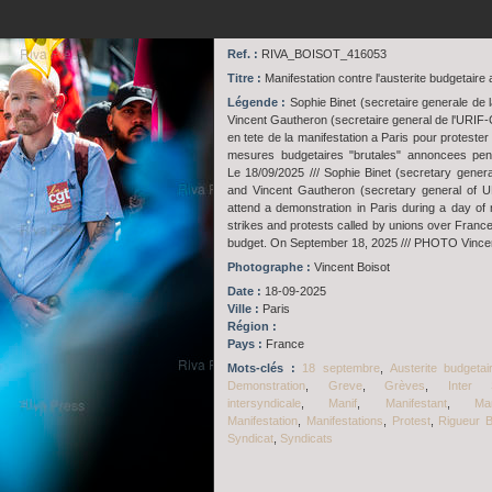
Ref. :
RIVA_BOISOT_416053
Titre :
Manifestation contre l'austerite budgetaire 
Légende :
Sophie Binet (secretaire generale de 
Vincent Gautheron (secretaire general de l'URIF
en tete de la manifestation a Paris pour protester
mesures budgetaires "brutales" annoncees pend
Le 18/09/2025 /// Sophie Binet (secretary gener
and Vincent Gautheron (secretary general of 
attend a demonstration in Paris during a day of 
strikes and protests called by unions over France
budget. On September 18, 2025 /// PHOTO Vincen
Photographe :
Vincent Boisot
Date :
18-09-2025
Ville :
Paris
Région :
Pays :
France
Mots-clés :
18 septembre
,
Austerite budgetai
Demonstration
,
Greve
,
Grèves
,
Inter S
intersyndicale
,
Manif
,
Manifestant
,
Man
Manifestation
,
Manifestations
,
Protest
,
Rigueur B
Syndicat
,
Syndicats