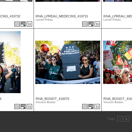
CINS_419732
RIVA_LPREAU_MEDECINS_419731
RIVA_LPREAU_ME
Lionel Préau
Lionel Préau
6
RIVA_BOISOT_416075
RIVA_BOISOT_416
Vincent Boisot
Vincent Boisot
Page
<
>