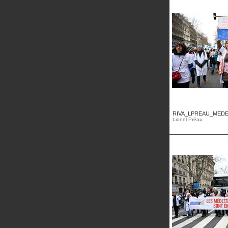
RIVA_LPREAU_MEDE
Lionel Préau