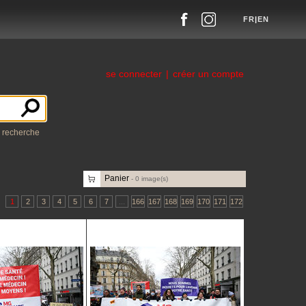
FR
|
EN
se connecter
|
créer un compte
a recherche
Panier
-
0
image(s)
1
2
3
4
5
6
7
...
166
167
168
169
170
171
172