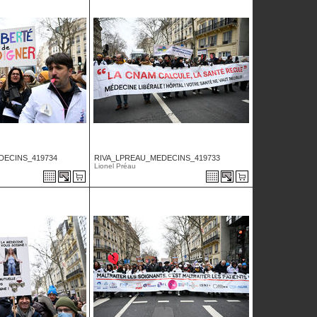
DECINS_419734
RIVA_LPREAU_MEDECINS_419733
Lionel Préau