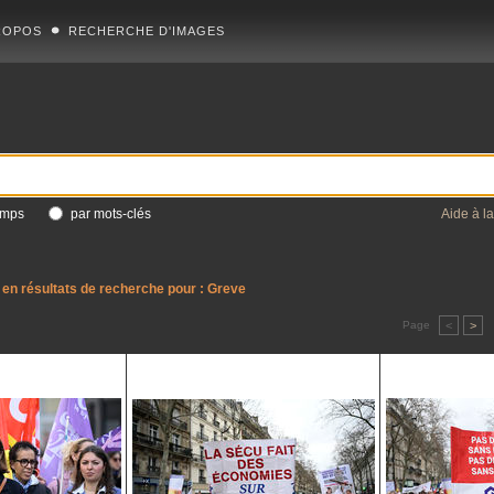
ROPOS
RECHERCHE D'IMAGES
amps
par mots-clés
Aide à l
en résultats de recherche pour :
Greve
Page
<
>