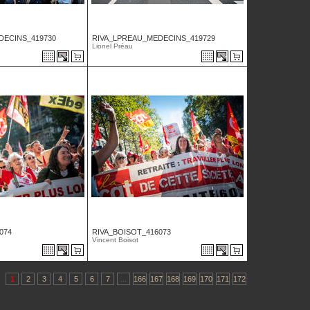
DECINS_419730
RIVA_LPREAU_MEDECINS_419729
Lionel Préau
074
RIVA_BOISOT_416073
Vincent Boisot
1
2
3
4
5
6
7
...
166
167
168
169
170
171
172