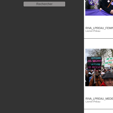
RIVA_LPREAU_FEMINI
Lionel Préau
RIVA_LPREAU_MEDE
Lionel Préau