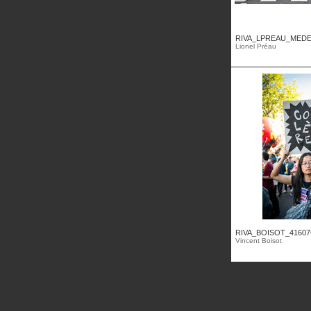
RIVA_LPREAU_MEDE
Lionel Préau
RIVA_BOISOT_41607
Vincent Boisot