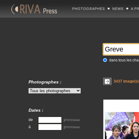
PHOTOGRAPHES
NEWS
A P
dans tous les ch
3437
image(s) 
Photographes :
Dates :
de
jj/mm/aaaa
à
jj/mm/aaaa