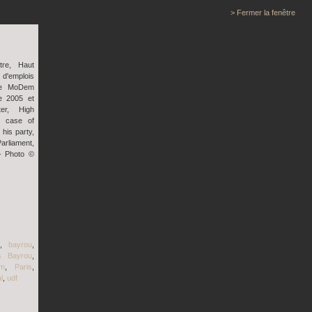
> Fermer la fenêtre
tre, Haut
 d'emplois
 le MoDem
e 2005 et
er, High
e case of
 his party,
rliament,
- Photo ©
,
bayrou
,
s Bayrou
,
em
,
Paris
,
l
,
udf