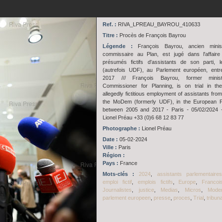
Ref. :
RIVA_LPREAU_BAYROU_410633
Titre :
Procès de François Bayrou
Légende :
François Bayrou, ancien minis
commissaire au Plan, est jugé dans l'affaire
présumés fictifs d'assistants de son parti,
(autrefois UDF), au Parlement européen, entr
2017 /// François Bayrou, former minist
Commissioner for Planning, is on trial in th
allegedly fictitious employment of assistants from
the MoDem (formerly UDF), in the European Pa
between 2005 and 2017 - Paris - 05/02/2024 
Lionel Préau +33 (0)6 68 12 83 77
Photographe :
Lionel Préau
Date :
05-02-2024
Ville :
Paris
Région :
Pays :
France
Mots-clés :
2024
,
assistants parlementaires
emploi fictif
,
emplois fictifs
,
Europe
,
Francoi
Journalistes
,
justice
,
Medias
,
Micros
,
Mod
parlement europeen
,
presse
,
proces
,
Trial
,
tribuna