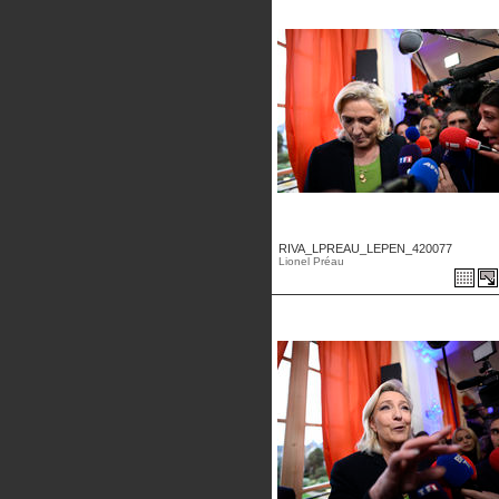
RIVA_LPREAU_LEPEN_420077
Lionel Préau