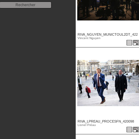
RIVA_NGUYEN_MUNICTOUL2DT_422 .
Vincent Nguyen
RIVA_LPREAU_PROCESFN_420098
Lionel Préau