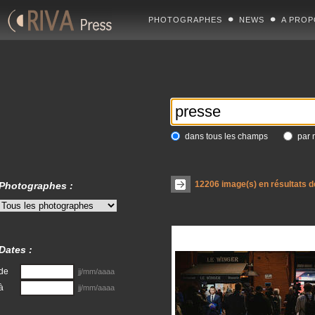
PHOTOGRAPHES
NEWS
A PROP
dans tous les champs
par 
12206
image(s) en résultats d
Photographes :
Dates :
de
jj/mm/aaaa
à
jj/mm/aaaa