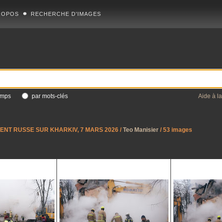
ROPOS
RECHERCHE D'IMAGES
amps
par mots-clés
Aide à l
NT RUSSE SUR KHARKIV, 7 MARS 2026
/
Teo Manisier
/ 53 images