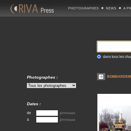
PHOTOGRAPHES
NEWS
A P
dans tous les ch
BOMBARDEME
Photographes :
Dates :
de
jj/mm/aaaa
à
jj/mm/aaaa