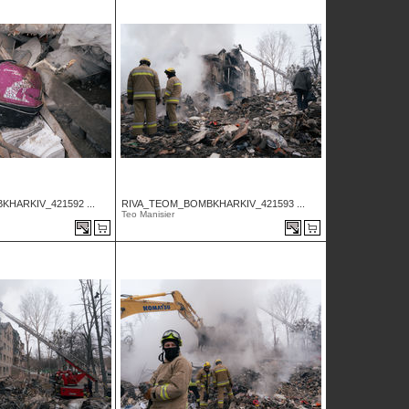
HARKIV_421592 ...
RIVA_TEOM_BOMBKHARKIV_421593 ...
Teo Manisier