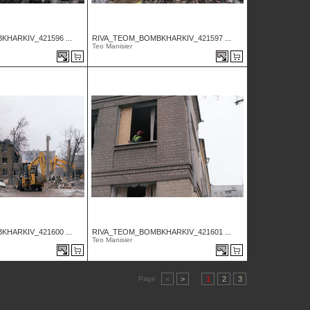
HARKIV_421596 ...
RIVA_TEOM_BOMBKHARKIV_421597 ...
Teo Manisier
HARKIV_421600 ...
RIVA_TEOM_BOMBKHARKIV_421601 ...
Teo Manisier
Page
<
>
1
2
3