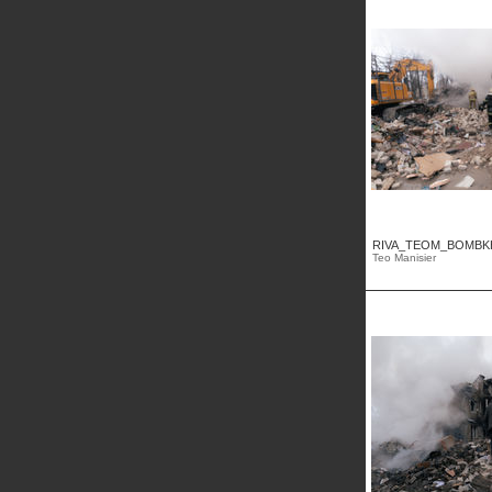
RIVA_TEOM_BOMBKHA
Teo Manisier