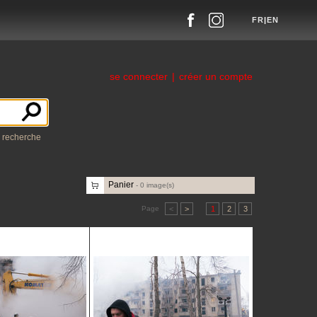
FR
|
EN
se connecter
|
créer un compte
a recherche
Panier
-
0
image(s)
Page
<
>
1
2
3