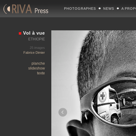
PHOTOGRAPHES
NEWS
A PROP
Vol à vue
ETHIOPIE
25 images
Fabrice Dimier
planche
slideshow
texte