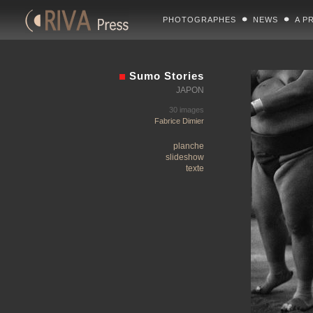
PHOTOGRAPHES
NEWS
A P
Sumo Stories
JAPON
30 images
Fabrice Dimier
planche
slideshow
texte