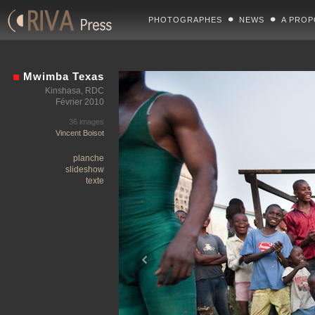
PHOTOGRAPHES
NEWS
A PROP
Mwimba Texas
Kinshasa, RDC
Février 2010
36 images
Vincent Boisot
planche
slideshow
texte