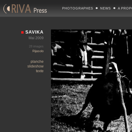
PHOTOGRAPHES
NEWS
A PROP
SAVIKA
Mai 2009
28 images
Rijasolo
planche
slideshow
texte