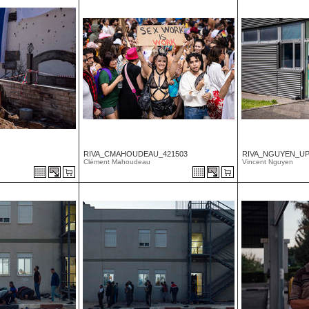
RIVA_CMAHOUDEAU_421503
RIVA_NGUYEN_UP
Clément Mahoudeau
Vincent Nguyen