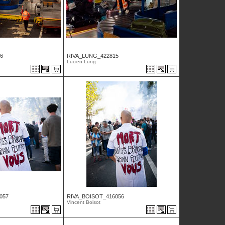
6
RIVA_LUNG_422815
Lucien Lung
057
RIVA_BOISOT_416056
Vincent Boisot