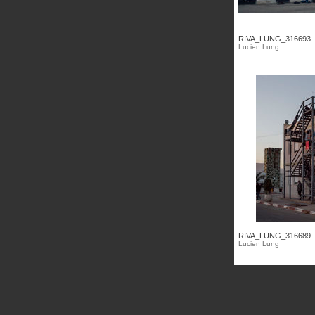
RIVA_LUNG_316693
Lucien Lung
RIVA_LUNG_316689
Lucien Lung