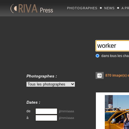
PHOTOGRAPHES
NEWS
A P
dans tous les ch
870
image(s) e
Photographes :
Dates :
de
jj/mm/aaaa
à
jj/mm/aaaa