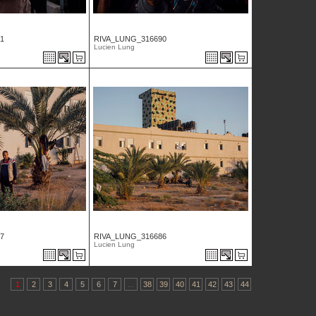
1
RIVA_LUNG_316690
Lucien Lung
7
RIVA_LUNG_316686
Lucien Lung
1
2
3
4
5
6
7
...
38
39
40
41
42
43
44