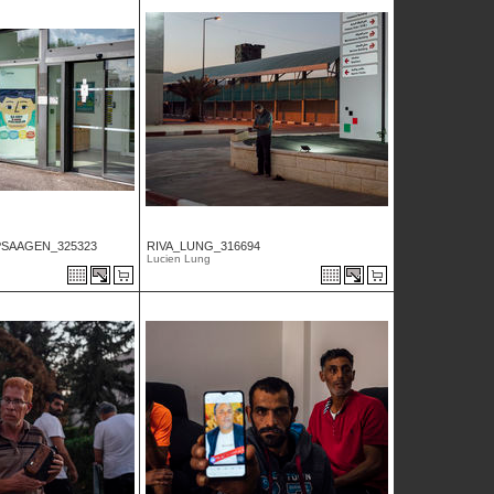
SAAGEN_325323
RIVA_LUNG_316694
Lucien Lung