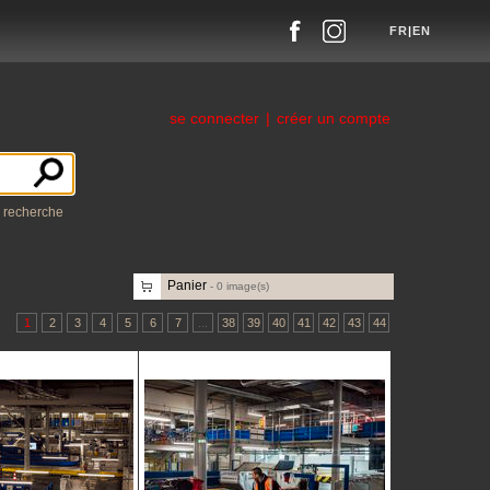
FR
|
EN
se connecter
|
créer un compte
a recherche
Panier
-
0
image(s)
1
2
3
4
5
6
7
...
38
39
40
41
42
43
44