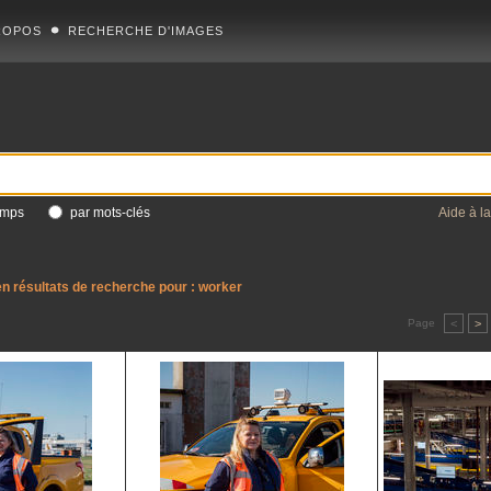
ROPOS
RECHERCHE D'IMAGES
amps
par mots-clés
Aide à l
n résultats de recherche pour :
worker
Page
<
>