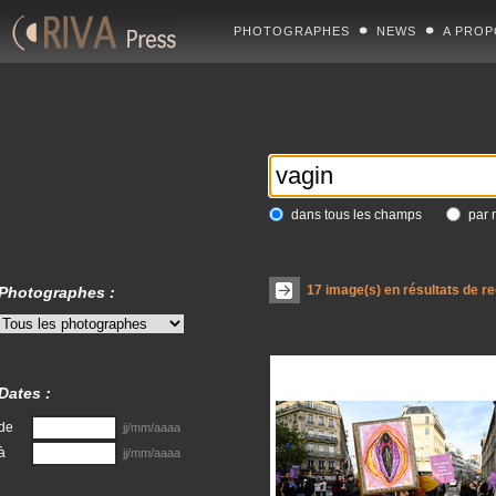
PHOTOGRAPHES
NEWS
A PROP
dans tous les champs
par 
17
image(s) en résultats de r
Photographes :
Dates :
de
jj/mm/aaaa
à
jj/mm/aaaa