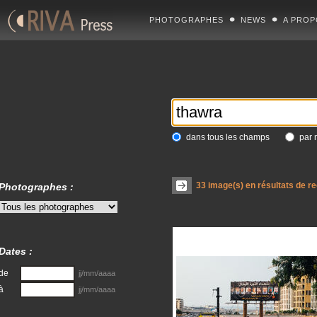
PHOTOGRAPHES
NEWS
A PROP
dans tous les champs
par 
33
image(s) en résultats de r
Photographes :
Dates :
de
jj/mm/aaaa
à
jj/mm/aaaa