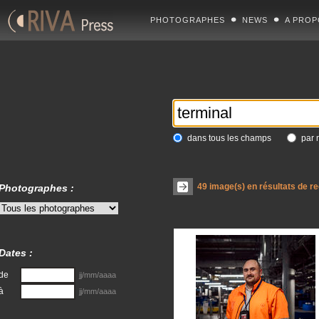
PHOTOGRAPHES
NEWS
A PROP
dans tous les champs
par 
49
image(s) en résultats de r
Photographes :
Dates :
de
jj/mm/aaaa
à
jj/mm/aaaa