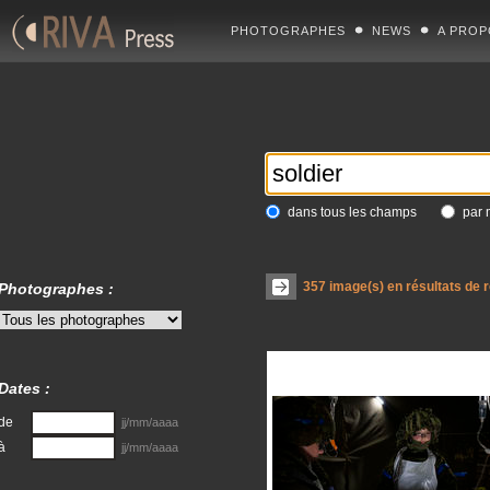
PHOTOGRAPHES
NEWS
A PROP
dans tous les champs
par 
357
image(s) en résultats de 
Photographes :
Dates :
de
jj/mm/aaaa
à
jj/mm/aaaa