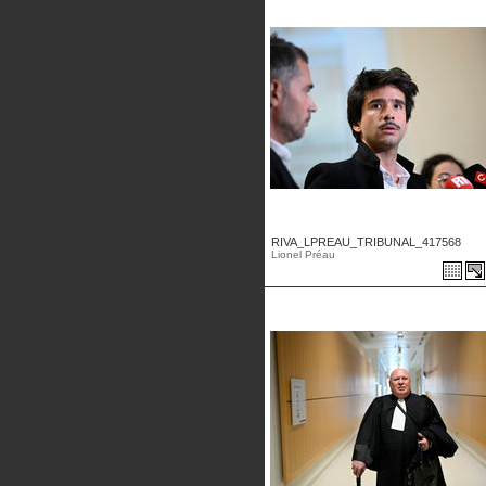
RIVA_LPREAU_TRIBUNAL_417568
Lionel Préau