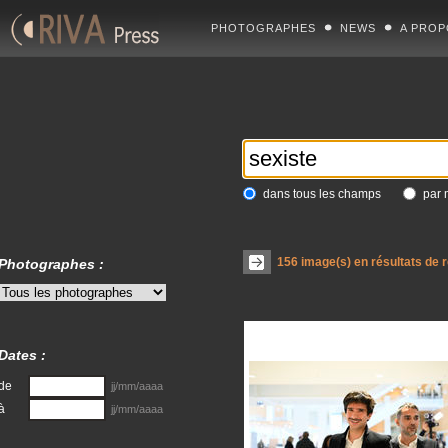
PHOTOGRAPHES
NEWS
A PROP
dans tous les champs
par 
156
image(s) en résultats de 
Photographes :
Dates :
de
jj/mm/aaaa
à
jj/mm/aaaa