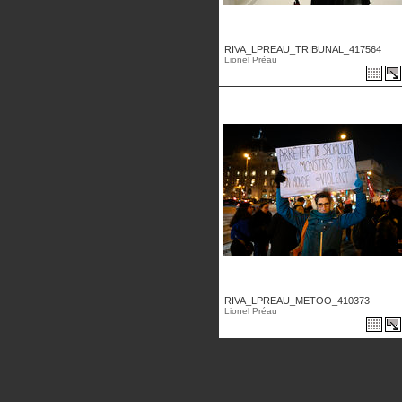
RIVA_LPREAU_TRIBUNAL_417564
Lionel Préau
RIVA_LPREAU_METOO_410373
Lionel Préau