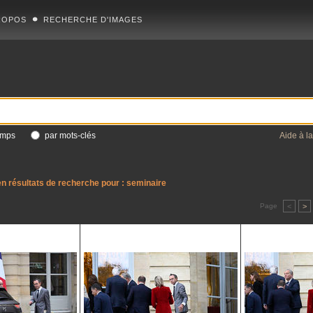
ROPOS
RECHERCHE D'IMAGES
amps
par mots-clés
Aide à l
n résultats de recherche pour :
seminaire
Page
<
>