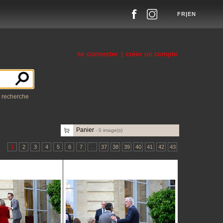
FR
|
EN
se connecter
|
créer un compte
a recherche
Panier
-
0
image(s)
1
2
3
4
5
6
7
...
37
38
39
40
41
42
43