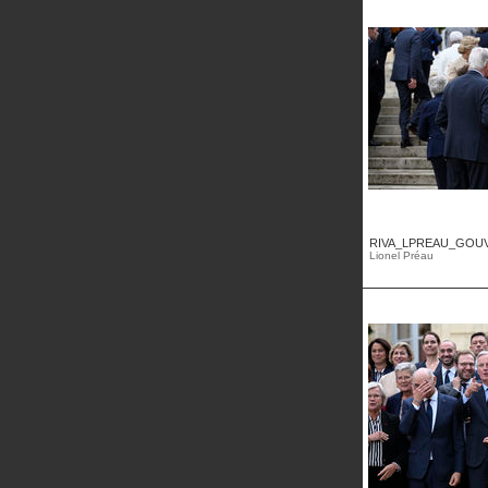
RIVA_LPREAU_GOUV
Lionel Préau