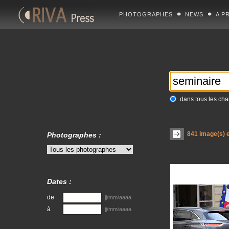
PHOTOGRAPHES
NEWS
A P
dans tous les ch
841
image(s) e
Photographes :
Dates :
de
jj/mm/aaaa
à
jj/mm/aaaa