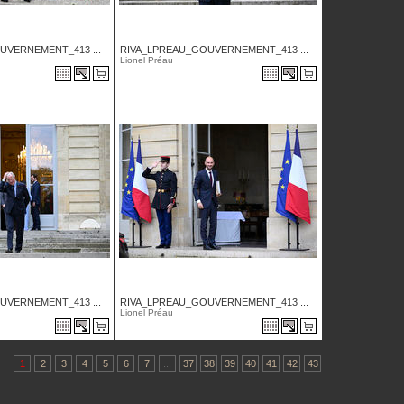
UVERNEMENT_413 ...
RIVA_LPREAU_GOUVERNEMENT_413 ...
Lionel Préau
UVERNEMENT_413 ...
RIVA_LPREAU_GOUVERNEMENT_413 ...
Lionel Préau
1
2
3
4
5
6
7
...
37
38
39
40
41
42
43