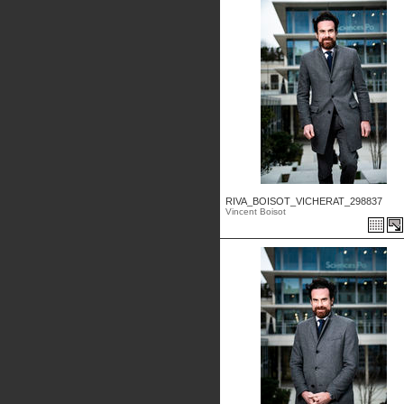
RIVA_BOISOT_VICHERAT_298837
Vincent Boisot