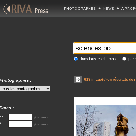
PHOTOGRAPHES
NEWS
A PROP
dans tous les champs
par 
623
image(s) en résultats de 
Photographes :
Dates :
de
jj/mm/aaaa
à
jj/mm/aaaa