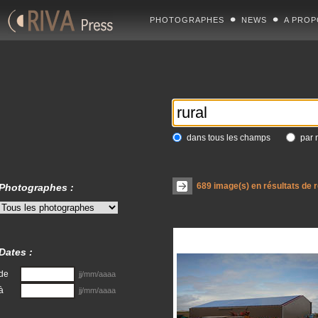
PHOTOGRAPHES
NEWS
A PROP
dans tous les champs
par 
689
image(s) en résultats de 
Photographes :
Dates :
de
jj/mm/aaaa
à
jj/mm/aaaa