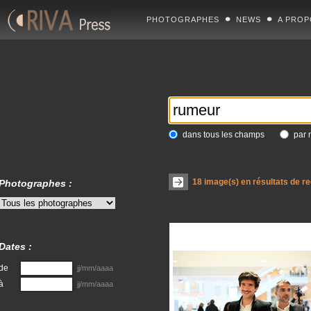
PHOTOGRAPHES
NEWS
A PROP
dans tous les champs
par 
18
image(s) en résultats de r
Photographes :
Dates :
de
jj/mm/aaaa
à
jj/mm/aaaa