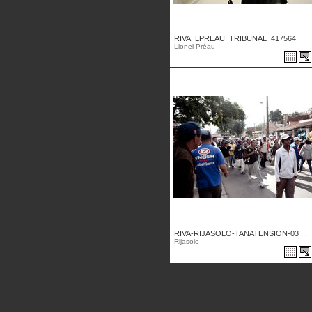
RIVA_LPREAU_TRIBUNAL_417564
Lionel Préau
RIVA-RIJASOLO-TANATENSION-03 ...
Rijasolo