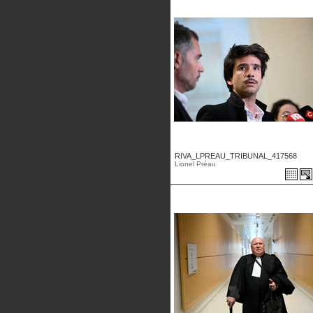
RIVA_LPREAU_TRIBUNAL_417568
Lionel Préau