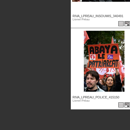
RIVA_LPREAU_INSOUMIS_340491
Lionel Préau
RIVA_LPREAU_POLICE_415150
Lionel Préau