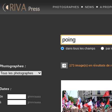
PHOTOGRAPHES
NEWS
A PROP
dans tous les champs
par 
173
image(s) en résultats de 
Photographes :
Dates :
de
jj/mm/aaaa
à
jj/mm/aaaa