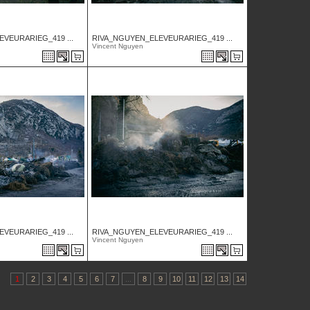
VEURARIEG_419 ...
RIVA_NGUYEN_ELEVEURARIEG_419 ...
Vincent Nguyen
VEURARIEG_419 ...
RIVA_NGUYEN_ELEVEURARIEG_419 ...
Vincent Nguyen
1
2
3
4
5
6
7
...
8
9
10
11
12
13
14