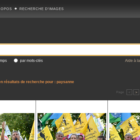
ROPOS
RECHERCHE D'IMAGES
amps
par mots-clés
Aide à l
n résultats de recherche pour :
paysanne
Page
<
>