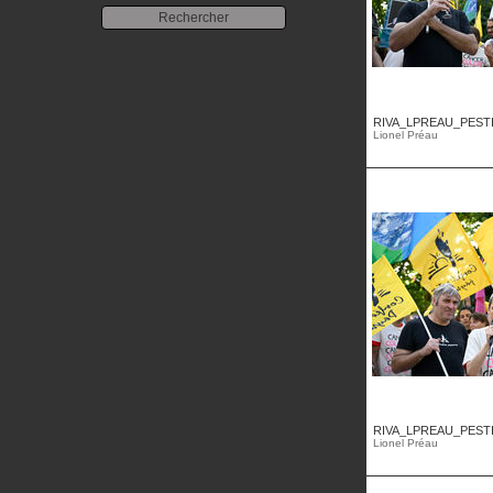
RIVA_LPREAU_PESTIC
Lionel Préau
RIVA_LPREAU_PESTIC
Lionel Préau