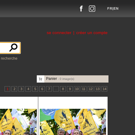
FR
|
EN
se connecter
|
créer un compte
a recherche
Panier
-
0
image(s)
1
2
3
4
5
6
7
...
8
9
10
11
12
13
14