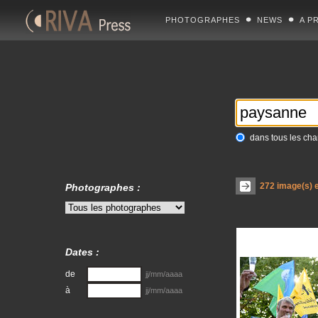
PHOTOGRAPHES
NEWS
A P
dans tous les ch
272
image(s) e
Photographes :
Dates :
de
jj/mm/aaaa
à
jj/mm/aaaa