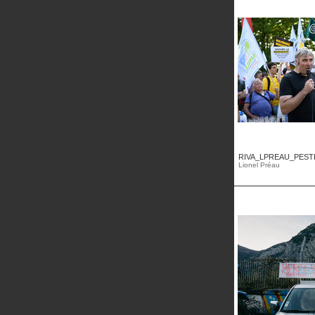
RIVA_LPREAU_PESTIC
Lionel Préau