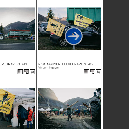
VEURARIEG_419 ...
RIVA_NGUYEN_ELEVEURARIEG_419 ...
Vincent Nguyen