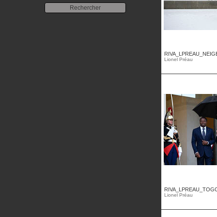
RIVA_LPREAU_NEIG
Lionel Préau
RIVA_LPREAU_TOGOE
Lionel Préau