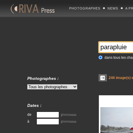
PHOTOGRAPHES
NEWS
A P
dans tous les ch
246
image(s) e
Photographes :
Dates :
de
jj/mm/aaaa
à
jj/mm/aaaa