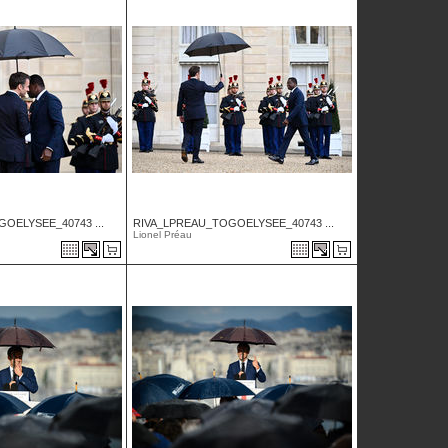
OELYSEE_40743 ...
RIVA_LPREAU_TOGOELYSEE_40743 ...
Lionel Préau