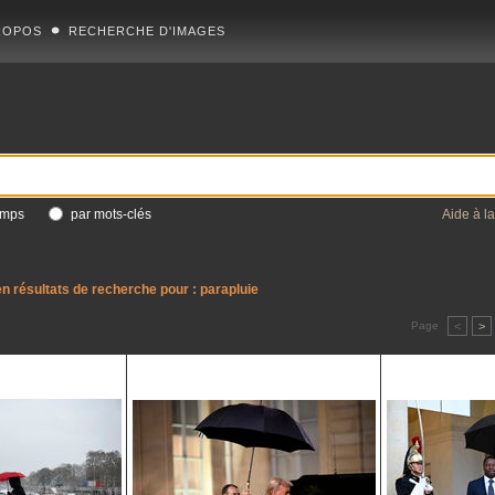
ROPOS
RECHERCHE D'IMAGES
amps
par mots-clés
Aide à l
n résultats de recherche pour :
parapluie
Page
<
>