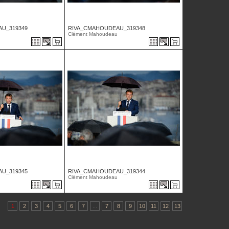
U_319349
RIVA_CMAHOUDEAU_319348
Clément Mahoudeau
U_319345
RIVA_CMAHOUDEAU_319344
Clément Mahoudeau
1
2
3
4
5
6
7
...
7
8
9
10
11
12
13