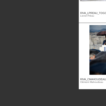
RIVA_LPREAU_TOGOE
Lionel Préau
RIVA_CMAHOUDEAU
Clément Mahoudeau