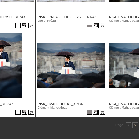
LYSEE_40743 ...
RIVA_LPREAU_TOGOELYSEE_40743 ...
RIVA_CMAHOUDEA
Lionel Préau
Clément Mahoudeau
_319347
RIVA_CMAHOUDEAU_319346
RIVA_CMAHOUDEA
Clément Mahoudeau
Clément Mahoudeau
Page
<
>