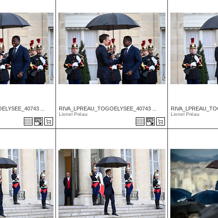
LYSEE_40743 ...
RIVA_LPREAU_TOGOELYSEE_40743 ...
RIVA_LPREAU_TOG
Lionel Préau
Lionel Préau