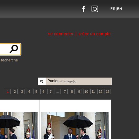
FR
|
EN
se connecter
|
créer un compte
a recherche
Panier
-
0
image(s)
1
2
3
4
5
6
7
...
7
8
9
10
11
12
13