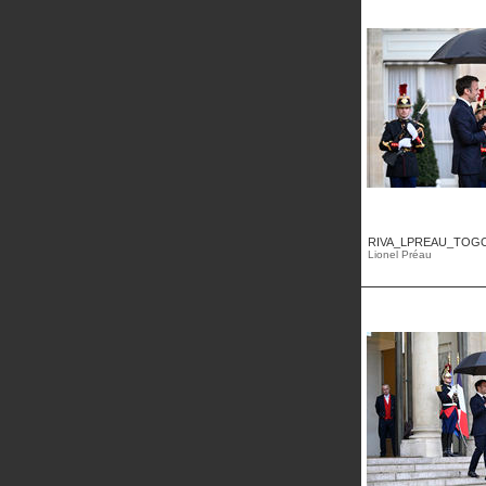
RIVA_LPREAU_TOGOE
Lionel Préau