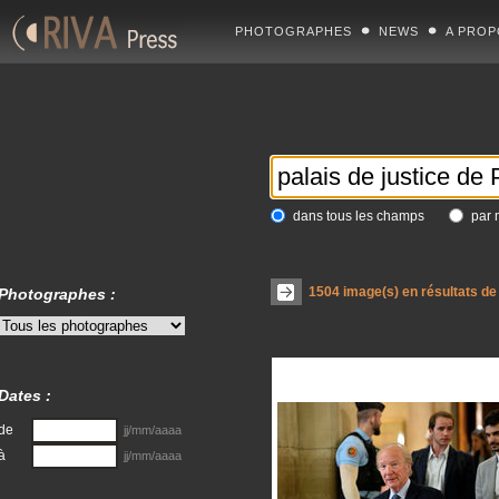
PHOTOGRAPHES
NEWS
A PROP
dans tous les champs
par 
1504
image(s) en résultats de
Photographes :
Dates :
de
jj/mm/aaaa
à
jj/mm/aaaa