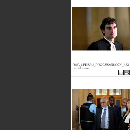
RIVA_LPREAU_PROCESARKOZY_423 .
Lionel Préau