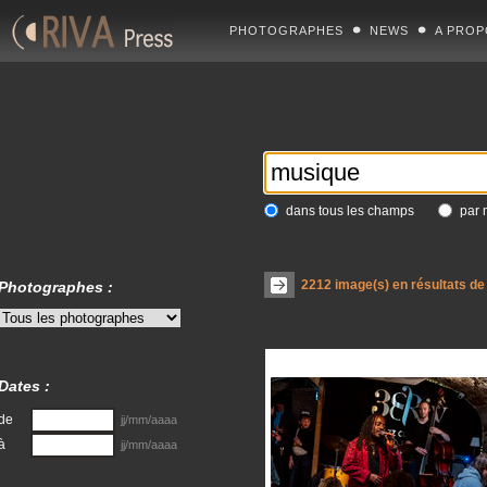
PHOTOGRAPHES
NEWS
A PROP
dans tous les champs
par 
2212
image(s) en résultats de
Photographes :
Dates :
de
jj/mm/aaaa
à
jj/mm/aaaa