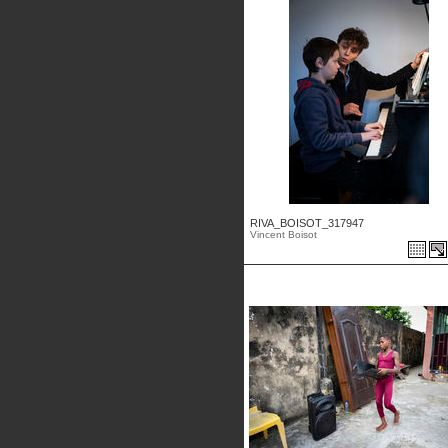
RIVA_BOISOT_317947
Vincent Boisot