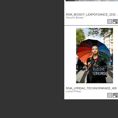
RIVA_BOISOT_LEAPOFDANCE_3232 ..
Vincent Boisot
RIVA_LPREAU_TECHNOPARADE_405 .
Lionel Préau