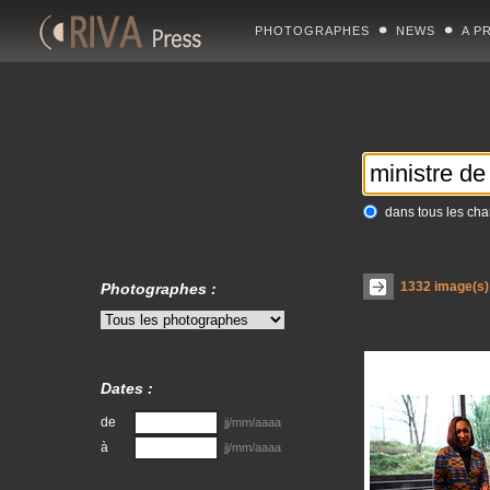
PHOTOGRAPHES
NEWS
A P
dans tous les ch
1332
image(s) 
Photographes :
Dates :
de
jj/mm/aaaa
à
jj/mm/aaaa