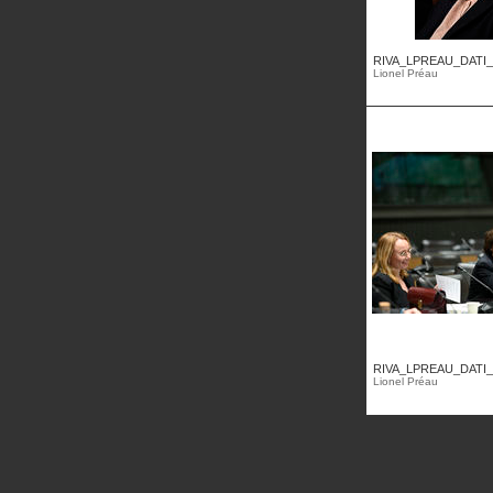
RIVA_LPREAU_DATI_
Lionel Préau
RIVA_LPREAU_DATI_
Lionel Préau