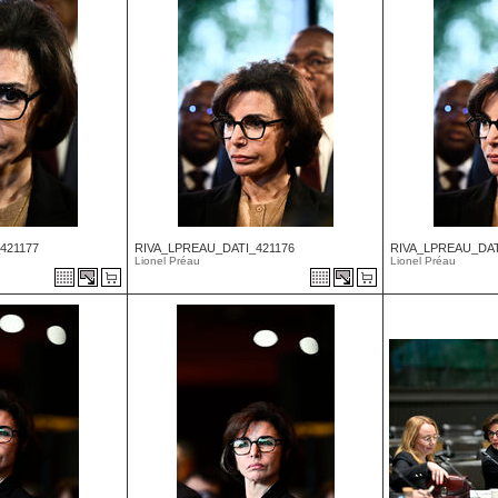
421177
RIVA_LPREAU_DATI_421176
RIVA_LPREAU_DAT
Lionel Préau
Lionel Préau