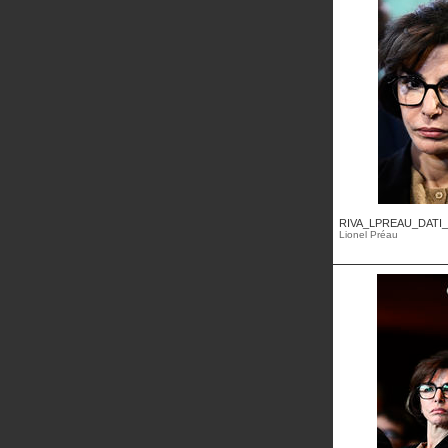
RIVA_LPREAU_DATI_
Lionel Préau