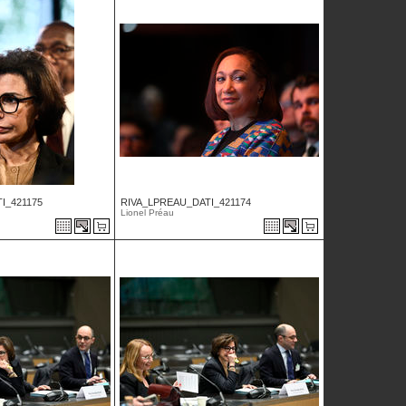
I_421175
RIVA_LPREAU_DATI_421174
Lionel Préau