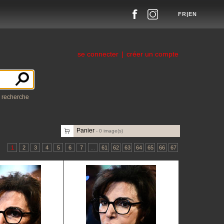
FR
|
EN
se connecter
|
créer un compte
a recherche
Panier
-
0
image(s)
1
2
3
4
5
6
7
...
61
62
63
64
65
66
67