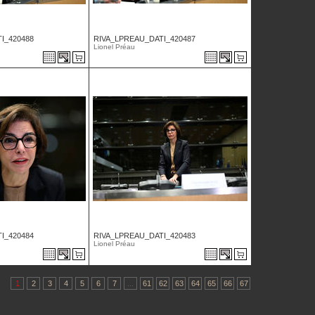
I_420488
RIVA_LPREAU_DATI_420487
Lionel Préau
I_420484
RIVA_LPREAU_DATI_420483
Lionel Préau
1
2
3
4
5
6
7
...
61
62
63
64
65
66
67