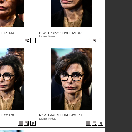
I_421183
RIVA_LPREAU_DATI_421182
Lionel Préau
I_421179
RIVA_LPREAU_DATI_421178
Lionel Préau