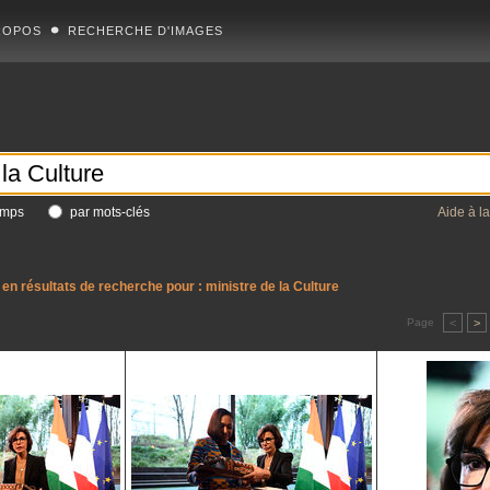
ROPOS
RECHERCHE D'IMAGES
amps
par mots-clés
Aide à l
en résultats de recherche pour :
ministre de la Culture
Page
<
>