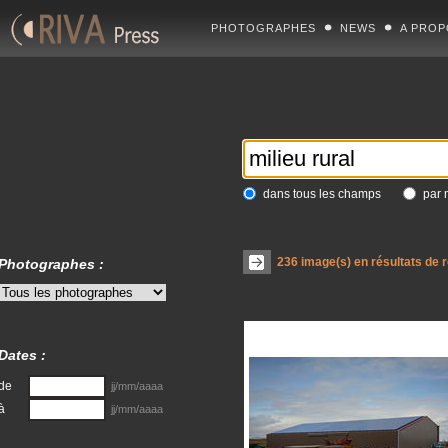
PHOTOGRAPHES
NEWS
A PROP
dans tous les champs
par 
236
image(s) en résultats de 
Photographes :
Dates :
de
jj/mm/aaaa
à
jj/mm/aaaa