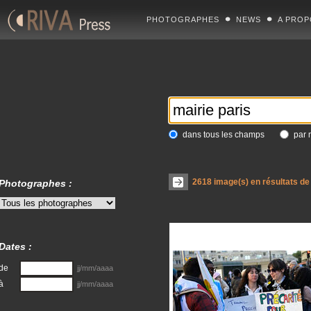
PHOTOGRAPHES
NEWS
A PROP
dans tous les champs
par 
2618
image(s) en résultats de
Photographes :
Dates :
de
jj/mm/aaaa
à
jj/mm/aaaa