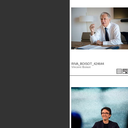
RIVA_BOISOT_424644
Vincent Boisot