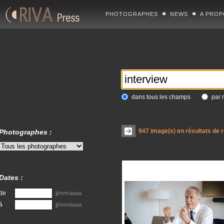
PHOTOGRAPHES
NEWS
A PROP
dans tous les champs
par 
947
image(s) en résultats de 
Photographes :
Dates :
de
jj/mm/aaaa
à
jj/mm/aaaa