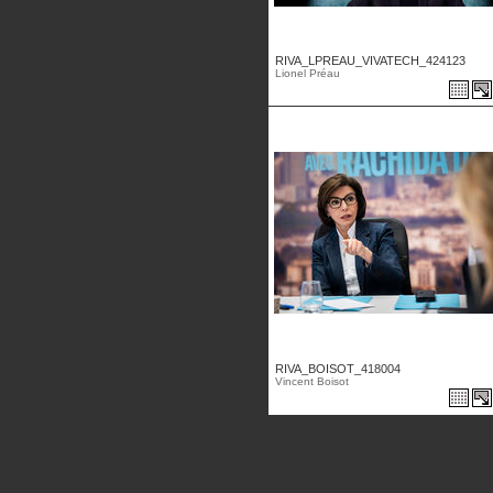
RIVA_LPREAU_VIVATECH_424123
Lionel Préau
RIVA_BOISOT_418004
Vincent Boisot