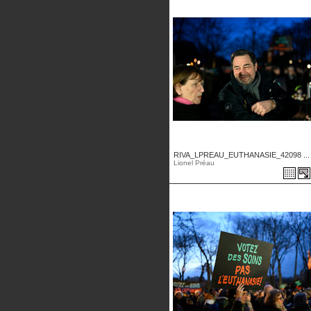
RIVA_LPREAU_EUTHANASIE_42098 ...
Lionel Préau