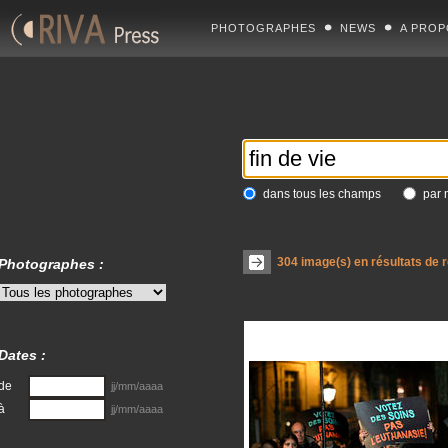
PHOTOGRAPHES
NEWS
A PROP
dans tous les champs
par 
304
image(s) en résultats de 
Photographes :
Dates :
de
jj/mm/aaaa
à
jj/mm/aaaa