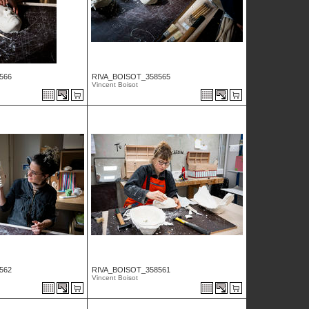
566
RIVA_BOISOT_358565
Vincent Boisot
562
RIVA_BOISOT_358561
Vincent Boisot