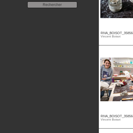
RIVA_BOISOT_35856
Vincent Boisot
RIVA_BOISOT_35856
Vincent Boisot