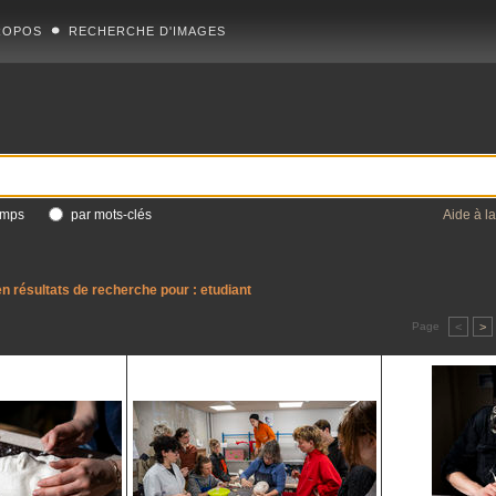
ROPOS
RECHERCHE D'IMAGES
amps
par mots-clés
Aide à l
n résultats de recherche pour :
etudiant
Page
<
>