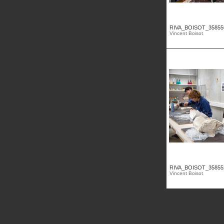
RIVA_BOISOT_35855
Vincent Boisot
RIVA_BOISOT_35855
Vincent Boisot