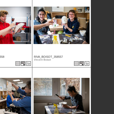
558
RIVA_BOISOT_358557
Vincent Boisot