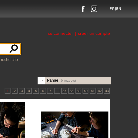
FR
|
EN
se connecter
|
créer un compte
a recherche
Panier
-
0
image(s)
1
2
3
4
5
6
7
...
37
38
39
40
41
42
43