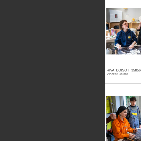
RIVA_BOISOT_35856
Vincent Boisot