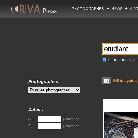
PHOTOGRAPHES
NEWS
A P
dans tous les ch
846
image(s) e
Photographes :
Dates :
de
jj/mm/aaaa
à
jj/mm/aaaa