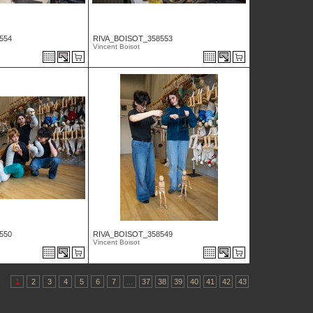
554
RIVA_BOISOT_358553
Vincent Boisot
550
RIVA_BOISOT_358549
Vincent Boisot
1
2
3
4
5
6
7
...
37
38
39
40
41
42
43