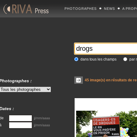
PHOTOGRAPHES
NEWS
A PROP
dans tous les champs
par 
45
image(s) en résultats de r
Photographes :
Dates :
de
jj/mm/aaaa
à
jj/mm/aaaa