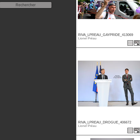
RIVA_LPREAU_GAYPRIDE_413069
Lionel Préau
RIVA_LPREAU_DROGUE_406672
Lionel Préau