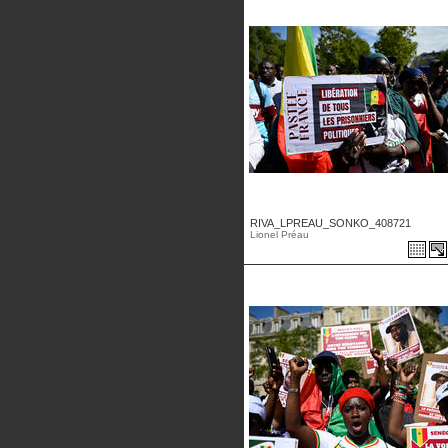
RIVA_LPREAU_SONKO_408721
Lionel Préau