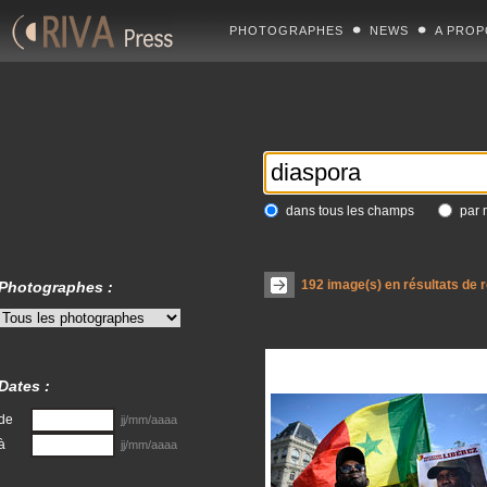
PHOTOGRAPHES
NEWS
A PROP
dans tous les champs
par 
192
image(s) en résultats de 
Photographes :
Dates :
de
jj/mm/aaaa
à
jj/mm/aaaa